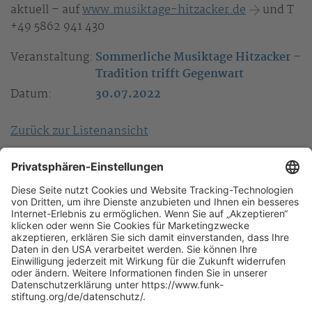
aktuell – auf
www.musiktage-hitzacker.de
und T
+49 5862 941 430
Veranstaltung:
Sommerliche Musiktage Hitzacker –
Tradition trifft Gegenwart
Datum:
30.07.2022
Zurück zur Listenansicht
Ihr Kontakt
Jana Würtenberger
+49 40 35914-434
E-Mail schreiben
+49 40 35914-900