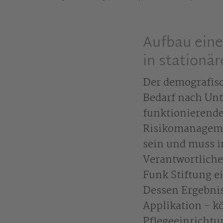
Aufbau ein
in stationä
Der demografisc
Bedarf nach Unte
funktionierende
Risikomanagemen
sein und muss 
Verantwortlichen
Funk Stiftung e
Dessen Ergebnis
Applikation - k
Pflegeeinrichtu