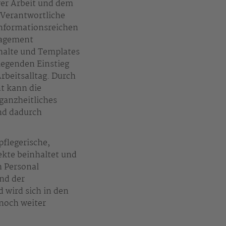
rer Arbeit und dem
Verantwortliche
informationsreichen
nagement
alte und Templates
egenden Einstieg
beitsalltag. Durch
nt kann die
ganzheitliches
nd dadurch
flegerische,
ekte beinhaltet und
h Personal
und der
 wird sich in den
noch weiter