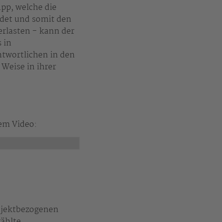
pp, welche die
ldet und somit den
erlasten - kann der
 in
ntwortlichen in den
 Weise in ihrer
sem Video:
ojektbezogenen
ählte