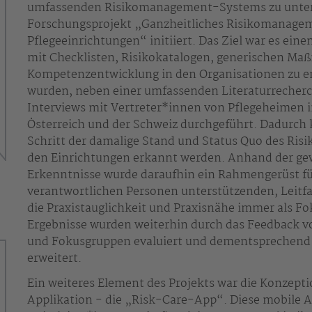
umfassenden Risikomanagement-Systems zu unter
Forschungsprojekt „Ganzheitliches Risikomanagem
Pflegeeinrichtungen“ initiiert. Das Ziel war es ein
mit Checklisten, Risikokatalogen, generischen M
Kompetenzentwicklung in den Organisationen zu en
wurden, neben einer umfassenden Literaturrecher
Interviews mit Vertreter*innen von Pflegeheimen 
Österreich und der Schweiz durchgeführt. Dadurch
Schritt der damalige Stand und Status Quo des Ri
den Einrichtungen erkannt werden. Anhand der g
Erkenntnisse wurde daraufhin ein Rahmengerüst für
verantwortlichen Personen unterstützenden, Leitf
die Praxistauglichkeit und Praxisnähe immer als F
Ergebnisse wurden weiterhin durch das Feedback v
und Fokusgruppen evaluiert und dementsprechend
erweitert.
Ein weiteres Element des Projekts war die Konzept
Applikation - die „Risk-Care-App“. Diese mobile A