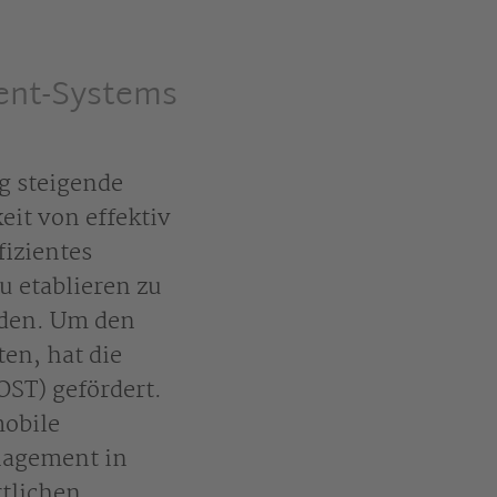
ent-Systems
g steigende
eit von effektiv
fizientes
 etablieren zu
rden. Um den
ten, hat die
OST) gefördert.
mobile
nagement in
rtlichen