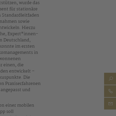
stützen, wurde das
ent für stationäre
en Standardleitfaden
aßnahmen sowie
twickeln. Hierzu
che, Expert*innen-
in Deutschland,
 konnte im ersten
sikomanagements in
ewonnenen
 einen, die
aden entwickelt –
okuspunkte. Die
on Praxiserfahrenen
 angepasst und
ion einer mobilen
pp soll