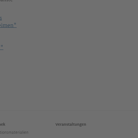
s
heimen"
e"
hek
Veranstaltungen
tionsmaterialien