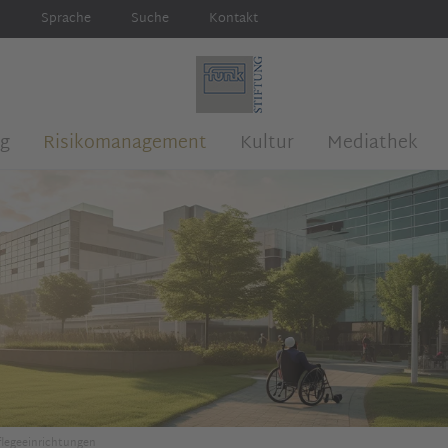
Sprache
Suche
Kontakt
ng
Risikomanagement
Kultur
Mediathek
legeeinrichtungen