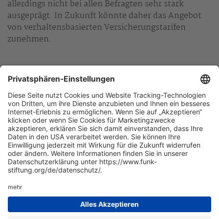
allerdings nicht bei allen Befragten sehr stark
ausgeprägt. In Zukunft könnte daher das Angebot
von verhaltensbasierten Versicherungstarifen
zunehmen.
Kostenloser Download der Studie in unserer
Mediathek
.
Zur Übersicht
+49 40 35914-900
Funk Stiftung, Valentinskamp 18, 20354 Hamburg
Kontakt
info(at)funk-stiftung.org