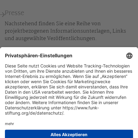
Presse
Nachstehend finden Sie eine Reihe von
projektbezogenen Informationsunterlagen, Links
und ausgewählte Veröffentlichungen.
Pressemitteilung vom 12.05.2026
Infoblatt zum Projekt
Website unserer Projektpartner
Zum Download der Studie
+49 40 35914-900
Funk Stiftung, Valentinskamp 18, 20354 Hamburg
Kontakt
info(at)funk-stiftung.org