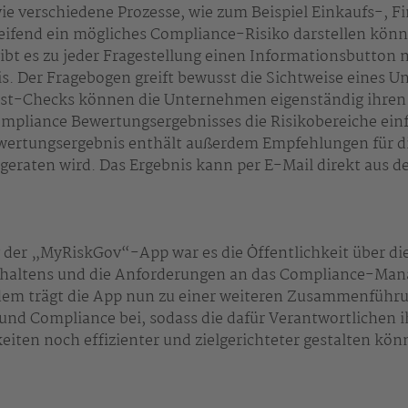
ie verschiedene Prozesse, wie zum Beispiel Einkaufs-, F
reifend ein mögliches Compliance-Risiko darstellen kön
t es zu jeder Fragestellung einen Informationsbutton 
s. Der Fragebogen greift bewusst die Sichtweise eines 
lbst-Checks können die Unternehmen eigenständig ihren
pliance Bewertungsergebnisses die Risikobereiche einf
wertungsergebnis enthält außerdem Empfehlungen für di
eraten wird. Das Ergebnis kann per E-Mail direkt aus d
g der „MyRiskGov“-App war es die Öffentlichkeit über d
haltens und die Anforderungen an das Compliance-Ma
em trägt die App nun zu einer weiteren Zusammenführu
nd Compliance bei, sodass die dafür Verantwortlichen 
iten noch effizienter und zielgerichteter gestalten kö