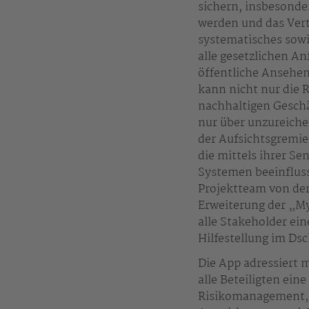
sichern, insbesonde
werden und das Vert
systematisches sow
alle gesetzlichen A
öffentliche Ansehe
kann nicht nur die 
nachhaltigen Geschä
nur über unzureich
der Aufsichtsgremi
die mittels ihrer S
Systemen beeinfluss
Projektteam von de
Erweiterung der „M
alle Stakeholder ei
Hilfestellung im Dsc
Die App adressiert 
alle Beteiligten ein
Risikomanagement, 