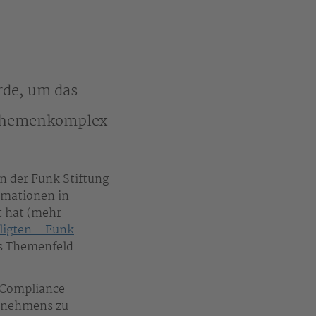
rde, um das
 Themenkomplex
n der Funk Stiftung
rmationen in
t hat (mehr
ligten – Funk
es Themenfeld
 Compliance-
ternehmens zu