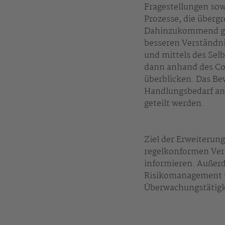
Fragestellungen sow
Prozesse, die überg
Dahinzukommend gib
besseren Verständni
und mittels des Se
dann anhand des Com
überblicken. Das Be
Handlungsbedarf ang
geteilt werden.
Ziel der Erweiterun
regelkonformen Ver
informieren. Außerd
Risikomanagement u
Überwachungstätigke