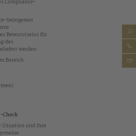
es Compliance-
nce-bezogenen
erte
es Bewusstseins für
ng des
liefert werden.
m Bereich
ormen)
t-Check
.
-Situation und ihre
lgemeine