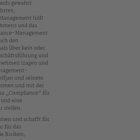
dards gewahrt
hrtes,
Management hilft
nehmens und das
pliance-Management
uch den
als über kein oder
schäftsführung und
rnehmen tragen und
Management-
offjan und seinem
ommen und mit der
ma „Compliance“ für
 und eine
u stellen.
hmen und schafft für
r für das
e Risiken,