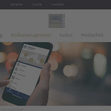
Sprache
Suche
Kontakt
ng
Risikomanagement
Kultur
Mediathek
y Risk Governance“