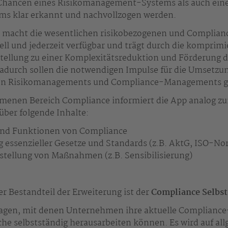
hancen eines Risikomanagement-Systems als auch ein
s klar erkannt und nachvollzogen werden.
macht die wesentlichen risikobezogenen und Complia
ll und jederzeit verfügbar und trägt durch die komprimi
tellung zu einer Komplexitätsreduktion und Förderung d
adurch sollen die notwendigen Impulse für die Umsetzu
n Risikomanagements und Compliance-Managements ge
enen Bereich Compliance informiert die App analog zu
ber folgende Inhalte:
 und Funktionen von Compliance
essenzieller Gesetze und Standards (z.B. AktG, ISO-N
tellung von Maßnahmen (z.B. Sensibilisierung)
er Bestandteil der Erweiterung ist der
Compliance Selbs
ragen, mit denen Unternehmen ihre aktuelle Compliance
che selbstständig herausarbeiten können. Es wird auf al