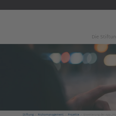
Die Stiftu
Stiftung
Risikomanagement
Projekte
Erweiterung der App „M