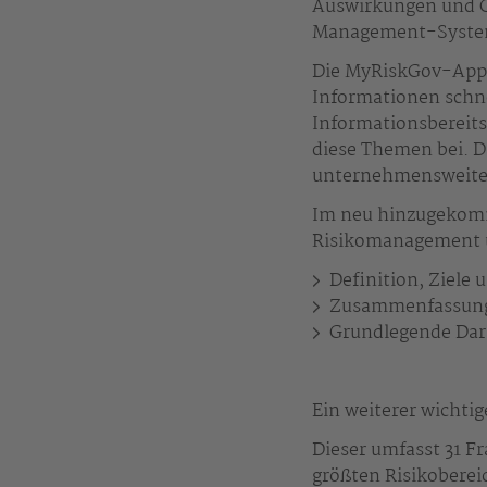
Auswirkungen und C
Management-System
Die MyRiskGov-App 
Informationen schne
Informationsbereits
diese Themen bei. D
unternehmensweite
Im neu hinzugekomm
Risikomanagement ü
Definition, Ziele
Zusammenfassung 
Grundlegende Dars
Ein weiterer wichtig
Dieser umfasst 31 F
größten Risikoberei