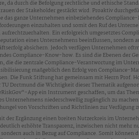
re, da durch die Befolgung rechtliche und ethische Stan
rauen der Stakeholder gestärkt wird. Proaktiv durchgefü
ie das ganze Unternehmen einbeziehendes Compliance-
nforderungen einzuhalten und somit den Ruf des Unter
n aufrechtzuerhalten. Ein erfolgreich umgesetztes Com
Reputation eines Unternehmens beeinflussen, sondern a
ftserfolg absichern. Jedoch verfügen Unternehmen oftm
endes Compliance-Know-how. Es sind die Ebenen der Ge
en, die die zentrale Compliance-Verantwortung im Unte
ensibilisierung maßgeblich den Erfolg von Compliance-
en. Die Funk Stiftung hat gemeinsam mit Herrn Prof. H
r TU Dortmund die Wichtigkeit dieser Thematik aufgen
yRiskGov“-App ein Instrument geschaffen, um das The
nes Unternehmens niederschwellig zugänglich zu machen
hungel von Vorschriften und Richtlinien zur Verfügung z
mit der Ergänzung einen breiten Nutzerkreis im Unterne
e deutlich erhöhte Transparenz, inzwischen nicht mehr nu
sondern auch in Bezug auf Compliance. Somit können di