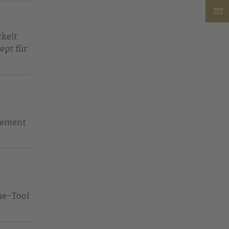
kelt
ept für
gement
ne-Tool