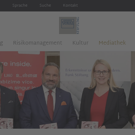
Sprache
Suche
Kontakt
ng
Risikomanagement
Kultur
Mediathek