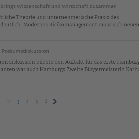
bringt Wissenschaft und Wirtschaft zusammen
tliche Theorie und unternehmerische Praxis des
eutlich: Modernes Risikomanagement muss sich neue
u Podiumsdiskussion
umsdiskussion bildete den Auftakt für das erste Hambur
anten war auch Hamburgs Zweite Bürgermeisterin Kath
1
2
3
4
5
6