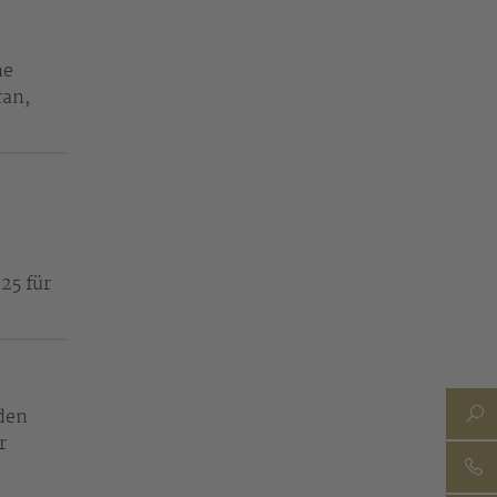
he
ran,
25 für
 den
r